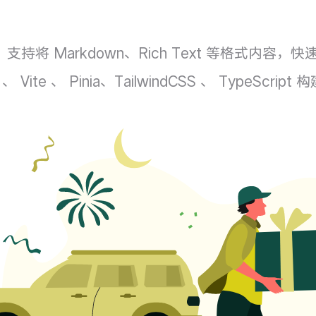
将 Markdown、Rich Text 等格式内容，
 、 Pinia、TailwindCSS 、 TypeScript 