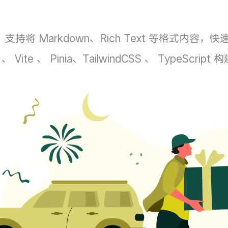
将 Markdown、Rich Text 等格式内容，
 、 Pinia、TailwindCSS 、 TypeScript 